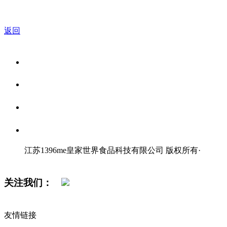
返回
关于我们
食品安全资讯
食品安全知识
联系我们
江苏1396me皇家世界食品科技有限公司 版权所有
·
网站地图
关注我们：
友情链接