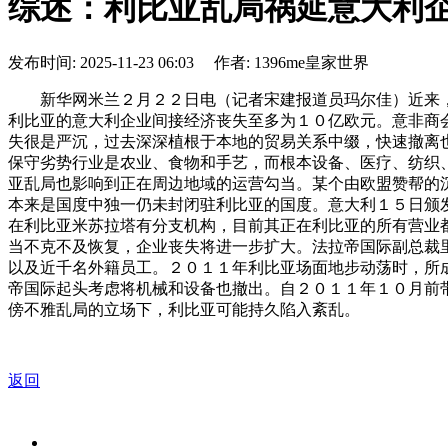
综述：利比亚乱局祸延意大利
发布时间: 2025-11-23 06:03 作者: 1396me皇家世界
新华网米兰２月２２日电（记者宋建报道员玛尔佳）近来，
利比亚的意大利企业间接经济丧失至多为１０亿欧元。意非商
失很是严沉，过去深深植根于本地的贸易关系中缀，快速撤离
保守劣势行业是农业、食物和手艺，而根本设备、医疗、纺织
亚乱局也影响到正在周边地域的运营勾当。某个由欧盟赞帮的
本来是国度中独一仍未封闭驻利比亚的国度。意大利１５日颁
在利比亚米苏拉塔有分支机构，目前其正在利比亚的所有营业
当不克不及恢复，企业丧失将进一步扩大。法拉帝国际副总裁
以及近千名外籍员工。２０１１年利比亚场面地步动荡时，所
帝国际起头考虑将机械和设备也撤出。自２０１１年１０月前
傍不雅乱局的立场下，利比亚可能持久陷入紊乱。
返回
关于我们