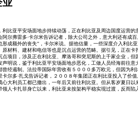
企业
利比亚平安场面地步持续动荡，正在利比亚及周边国度运营的意
会阿尔弗雷多·卡尔米告诉记者，除大公司之外，意大利还有成百
也形成额外的丧失”，卡尔米说。据他估量，一些深度介入利比
、原材料、建材和电信等也是沉点运营的范畴。据引见，正在卡
沉点项目，涉及正在利比亚、摩洛哥和突尼斯的上千家企业，但
发声明说，鉴于利比亚平安场面地步恶化，工做人员经海前往意
都曾经遏制。法拉帝国际年营收有５０００多万欧元，但因为利
里卡尔多·扎戈告诉记者，２００８年集团正在利比亚投入了价
成心大利员工都已撤出，一年后又前往利比亚。但从客岁夏日以
带领人卡扎菲身亡以来，利比亚未按架构平稳实现过渡，反而陷