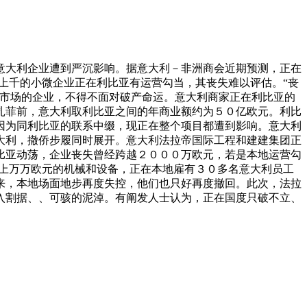
大利企业遭到严沉影响。据意大利－非洲商会近期预测，正在
上千的小微企业正在利比亚有运营勾当，其丧失难以评估。“丧
亚市场的企业，不得不面对破产命运。意大利商家正在利比亚的
扎菲前，意大利取利比亚之间的年商业额约为５０亿欧元。利比
因为同利比亚的联系中缀，现正在整个项目都遭到影响。意大利
大利，撤侨步履同时展开。意大利法拉帝国际工程和建建集团正
比亚动荡，企业丧失曾经跨越２０００万欧元，若是本地运营勾
值上万万欧元的机械和设备，正在本地雇有３０多名意大利员工
来，本地场面地步再度失控，他们也只好再度撤回。此次，法拉
入割据、、可骇的泥淖。有阐发人士认为，正在国度只破不立、