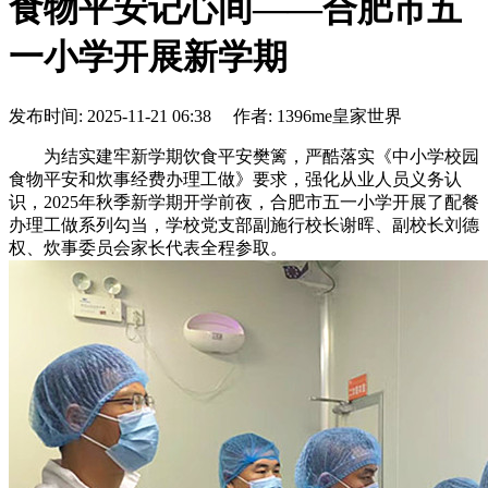
食物平安记心间——合肥市五
一小学开展新学期
发布时间: 2025-11-21 06:38 作者: 1396me皇家世界
为结实建牢新学期饮食平安樊篱，严酷落实《中小学校园
食物平安和炊事经费办理工做》要求，强化从业人员义务认
识，2025年秋季新学期开学前夜，合肥市五一小学开展了配餐
办理工做系列勾当，学校党支部副施行校长谢晖、副校长刘德
权、炊事委员会家长代表全程参取。