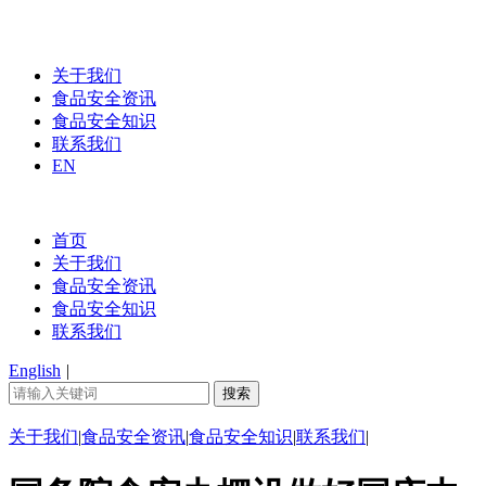
关于我们
食品安全资讯
食品安全知识
联系我们
EN
首页
关于我们
食品安全资讯
食品安全知识
联系我们
English
|
关于我们
|
食品安全资讯
|
食品安全知识
|
联系我们
|