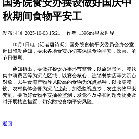
国务院食安办摆设做好国庆中
秋期间食物平安工
发布时间: 2025-10-03 15:21 作者: 1396me皇家世界
10月1日电（记者唐诗凝）国务院食物平安委员会办公室
近日印发通知，要求各地食安办切实保障食物平安，欢喜、的
节日假期。
通知指出，要做好餐饮办事环节监管，以旅逛景区、餐饮
集中消费区等为沉点区域，以宴会核心、连锁餐饮店等为沉点
对象，以生食海产物等风险高的食物为沉点品种，以收集餐
饮、农村集体会餐为沉点业态，加强监视查抄，发生食物平安
变乱。要做好食物平安抽检监测，发觉不及格和问题食物要及
时开展核查措置，切实防控食物平安风险。
返回