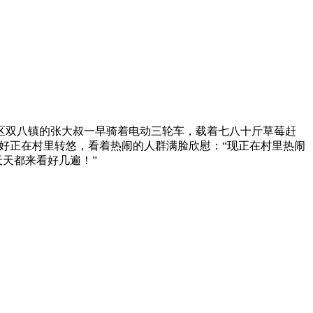
区双八镇的张大叔一早骑着电动三轮车，载着七八十斤草莓赶
喜好正在村里转悠，看着热闹的人群满脸欣慰：“现正在村里热闹
天天都来看好几遍！”