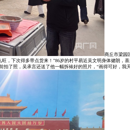
商丘市梁园
么旺，下次得多带点货来！”86岁的村平易近吴文明身体健朗，
”前拍了照，吴承言还送了他一幅拆裱好的照片，“画得可好，我