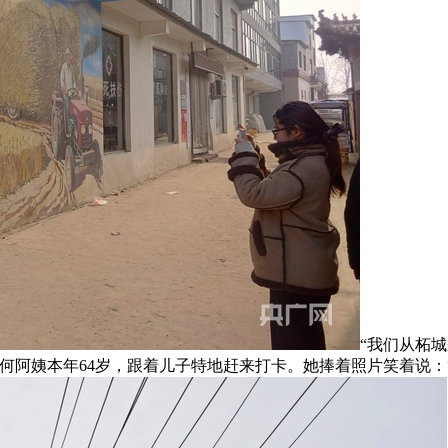
“我们从柘
何阿姨本年64岁，跟着儿子特地赶来打卡。她捧着照片笑着说：