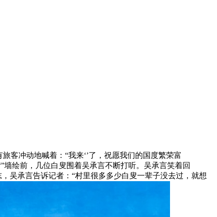
有旅客冲动地喊着：“我来‘’了，祝愿我们的国度繁荣富
“”墙绘前，几位白叟围着吴承言不断打听。吴承言笑着回
志，吴承言告诉记者：“村里很多多少白叟一辈子没去过，就想