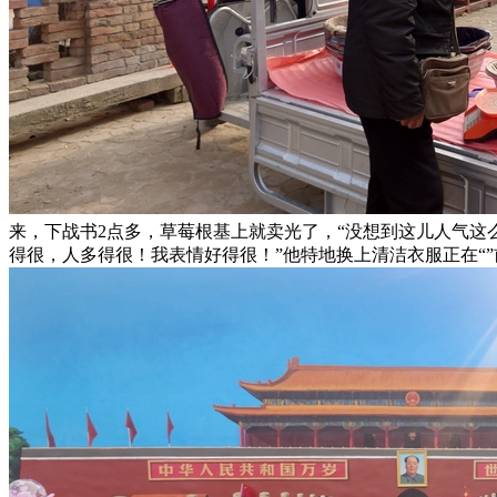
来，下战书2点多，草莓根基上就卖光了，“没想到这儿人气这
得很，人多得很！我表情好得很！”他特地换上清洁衣服正在“