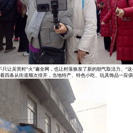
只让吴营村“火”遍全网，也让村落焕发了新的朝气取活力。“这
沿着四条从街道顺次排开，当地特产、特色小吃、玩具饰品一应