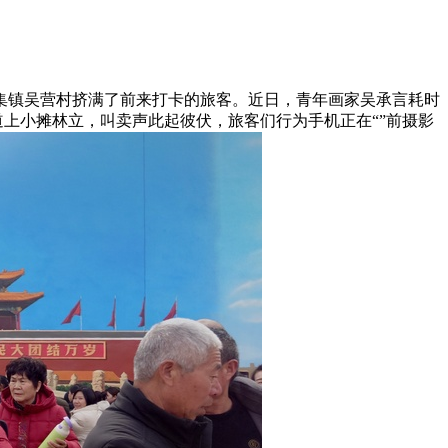
闫集镇吴营村挤满了前来打卡的旅客。近日，青年画家吴承言耗时
街道上小摊林立，叫卖声此起彼伏，旅客们行为手机正在“”前摄影