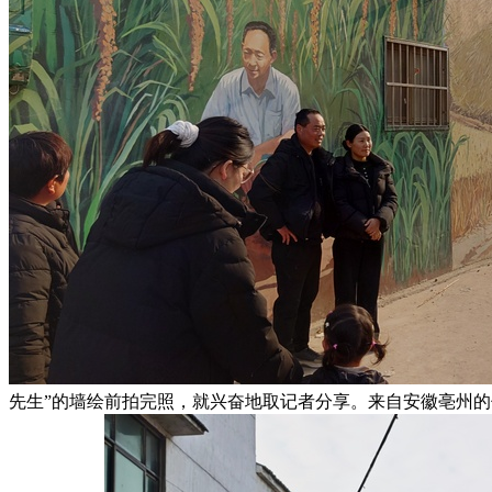
先生”的墙绘前拍完照，就兴奋地取记者分享。来自安徽亳州的