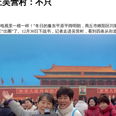
丘吴营村：不只
‘’跟电视里一模一样！”冬日的豫东平原平阔明朗，商丘市睢阳区
村庄“出圈”了。12月30日下战书，记者走进吴营村，看到四条从