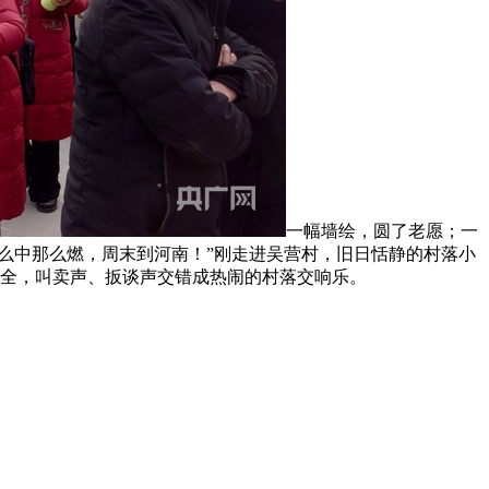
一幅墙绘，圆了老愿；一
么中那么燃，周末到河南！”刚走进吴营村，旧日恬静的村落小
俱全，叫卖声、扳谈声交错成热闹的村落交响乐。