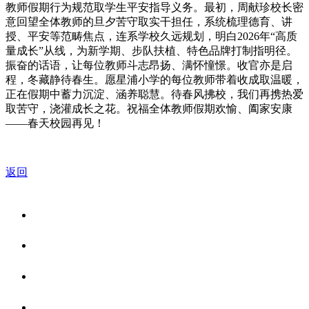
教师假期行为规范取学生平安指导义务。最初，周献珍校长密
意回望全体教师的旦夕苦守取实干担任，系统梳理德育、讲
授、平安等范畴焦点，连系学校久远规划，明白2026年“高质
量成长”从线，为新学期、步队扶植、特色品牌打制指明径。
振奋的话语，让每位教师斗志昂扬、满怀憧憬。收官亦是启
程，冬藏静待春生。愿星浦小学的每位教师带着收成取温暖，
正在假期中蓄力沉淀、涵养聪慧。待春风拂校，我们再携热爱
取苦守，浇灌成长之花。祝福全体教师假期欢愉、阖家安康
——春天校园再见！
返回
关于我们
食品安全资讯
食品安全知识
联系我们