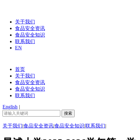
关于我们
食品安全资讯
食品安全知识
联系我们
EN
首页
关于我们
食品安全资讯
食品安全知识
联系我们
English
|
关于我们
|
食品安全资讯
|
食品安全知识
|
联系我们
|