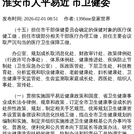
淮安市人平易近 市卫健委
发布时间: 2026-02-01 08:51 作者: 1396me皇家世界
（十五）担任市干部保健委员会确定的保健对象的医疗保
健工做，担任市级部分相关干部医疗办理工做，担任主要会议
取严沉勾当的医疗卫生保障工做。
办公室、规划成长取消息化处、财政审计处、政策律例处
（行政许可办事处）、体系体例处、健康推进处、疾病防止节
制处（卫生应急办公室）、医政医管处、下层卫生处、科技教
育处、分析监视和职业健康处、老龄健康处、妇长健康处、卫
生健康平安监管处、生齿监测取家庭成长处、西医处、组织人
事处、宣传处。
（一）贯彻实施国平易近健康政策和国度、省卫生健康事
业成长法令律例、规章和政策，订定全市卫生健康事业成长的
处所性政策、规划，制定相关手艺规范。统筹规划卫生健康资
本设置装备摆设和消息化扶植工做，指点全市卫生健康规划的
编制和实施。制定并组织实施推进卫生健康根基公共办事均等
化、普惠化、便利化和公共资本向下层延长等政策办法。研究
提出健康淮安扶植的政策、轨制办法和职责分工并协调实施。