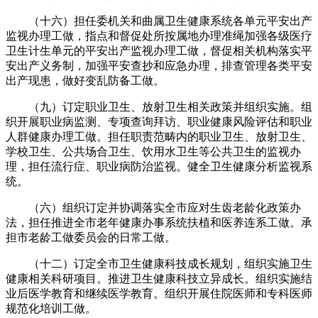
（十六）担任委机关和曲属卫生健康系统各单元平安出产
监视办理工做，指点和督促处所按属地办理准绳加强各级医疗
卫生计生单元的平安出产监视办理工做，督促相关机构落实平
安出产义务制，加强平安查抄和应急办理，排查管理各类平安
出产现患，做好变乱防备工做。
（九）订定职业卫生、放射卫生相关政策并组织实施。组
织开展职业病监测、专项查询拜访、职业健康风险评估和职业
人群健康办理工做。担任职责范畴内的职业卫生、放射卫生、
学校卫生、公共场合卫生、饮用水卫生等公共卫生的监视办
理，担任流行症、职业病防治监视。健全卫生健康分析监视系
统。
（六）组织订定并协调落实全市应对生齿老龄化政策办
法，担任推进全市老年健康办事系统扶植和医养连系工做。承
担市老龄工做委员会的日常工做。
（十二）订定全市卫生健康科技成长规划，组织实施卫生
健康相关科研项目。推进卫生健康科技立异成长。组织实施结
业后医学教育和继续医学教育。组织开展住院医师和专科医师
规范化培训工做。