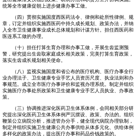
统筹全市健康促朝上进步健康办事工做。
（四）贯彻实施国度西医药法令、律例和处所性律例、规
章，订定并组织实施西医药中持久成长规划、政策办法，并纳
入全市卫生健康事业成长总体规划和计谋方针。担任西医药和
医连系工做的办理。
（十）担任打算生育办理和办事工做，开展生齿监测预
警，研究提出生齿取家庭成长相关政策，完美打算生育政策，
落实生齿成长规划相关使命。
（八）监视实施国度和省公布的医疗机构、医疗办事全行
业办理法子、卫生健康专业手艺人员资历尺度、执业法则和办
事规范。成立全市医疗办事评价和监视办理系统。制定并组织
实施医疗办事处所政策和卫生健康专业手艺人员执业、办事政
策。
（三）协调推进深化医药卫生体系体例，会同相关部分研
究提出深化医药卫生体系体例严沉摆设、政策、办法的。组织
鞭策公立病院分析，推进管办分手，健全现代病院办理轨制，
制定并组织实施卫生健康公共办事供给从体多元化、供给体例
多样化的政策办法，提出医疗办事和药品价钱政策的。