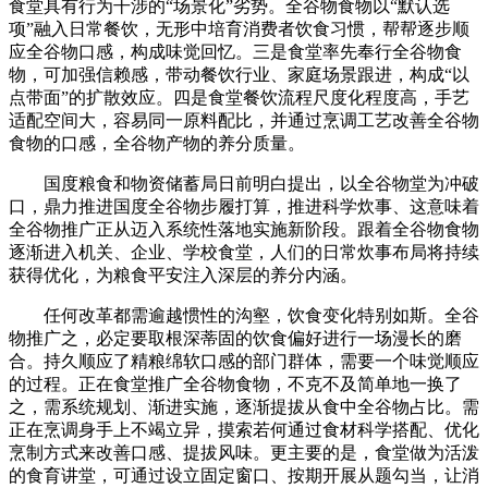
食堂具有行为干涉的“场景化”劣势。全谷物食物以“默认选
项”融入日常餐饮，无形中培育消费者饮食习惯，帮帮逐步顺
应全谷物口感，构成味觉回忆。三是食堂率先奉行全谷物食
物，可加强信赖感，带动餐饮行业、家庭场景跟进，构成“以
点带面”的扩散效应。四是食堂餐饮流程尺度化程度高，手艺
适配空间大，容易同一原料配比，并通过烹调工艺改善全谷物
食物的口感，全谷物产物的养分质量。
国度粮食和物资储蓄局日前明白提出，以全谷物堂为冲破
口，鼎力推进国度全谷物步履打算，推进科学炊事、这意味着
全谷物推广正从迈入系统性落地实施新阶段。跟着全谷物食物
逐渐进入机关、企业、学校食堂，人们的日常炊事布局将持续
获得优化，为粮食平安注入深层的养分内涵。
任何改革都需逾越惯性的沟壑，饮食变化特别如斯。全谷
物推广之，必定要取根深蒂固的饮食偏好进行一场漫长的磨
合。持久顺应了精粮绵软口感的部门群体，需要一个味觉顺应
的过程。正在食堂推广全谷物食物，不克不及简单地一换了
之，需系统规划、渐进实施，逐渐提拔从食中全谷物占比。需
正在烹调身手上不竭立异，摸索若何通过食材科学搭配、优化
烹制方式来改善口感、提拔风味。更主要的是，食堂做为活泼
的食育讲堂，可通过设立固定窗口、按期开展从题勾当，让消