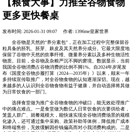
【粮食大事】力推全谷物食物
更多更快餐桌
发布时间: 2026-01-31 09:07 作者: 1396me皇家世界
全谷物是天然的“养分素包”，正在加工过程中完整保留谷
粒具备的胚乳、胚芽、麸皮及其天然养分成分。它最大限度地
保留了谷物中天然的炊事纤维、微量养分素以及多种生物活性
物质。目前，全谷物及杂粮严沉不脚的窘境。数据显示，当前
我国全谷物消费占谷物消费的比例不脚1%。自2024年岁尾发
布《国度全谷物步履打算（2024—2035年）》以来，颠末一年
多持续宣传取推广，对全谷物食物的认知逐渐深切。现在，越
来越多的人认识到全谷物食物有益于健康，并自动选择将其做
为日常饮食的一部门。
选择食堂做为推广全谷物食物的冲破口，能无效处理推广
中的痛点难点。一是食堂做为数亿人日常饮食的次要供给者，
笼盖人群广、就餐规模大，能快速实现全谷物消费场景的规模
化渗入，还可通过集中采购、政策补助等体例，降低推广成本
和终端售价，无效缓解因价钱偏高而对小我消费构成的。二是