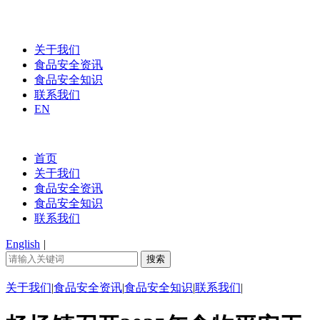
关于我们
食品安全资讯
食品安全知识
联系我们
EN
首页
关于我们
食品安全资讯
食品安全知识
联系我们
English
|
关于我们
|
食品安全资讯
|
食品安全知识
|
联系我们
|