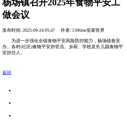
杨场镇召开2025年食物平安工
做会议
发布时间: 2025-09-24 05:47 作者: 1396me皇家世界
为进一步强化全镇食物平安风险防控能力，杨场镇食安
办、各村(社区)食物平安协管员、乡厨、学校及长儿园食物平
安担任人。
返回
关于我们
食品安全资讯
食品安全知识