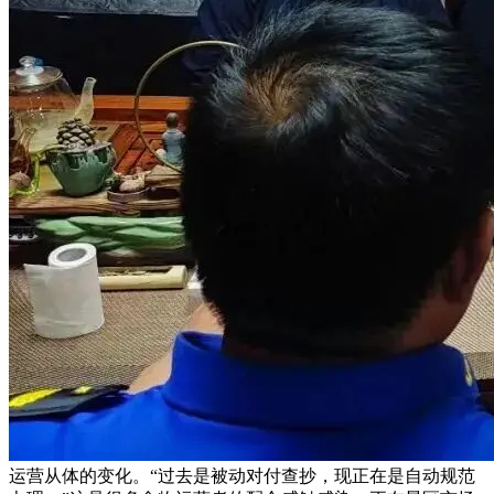
运营从体的变化。“过去是被动对付查抄，现正在是自动规范