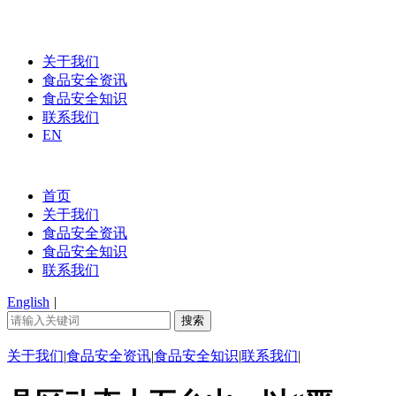
关于我们
食品安全资讯
食品安全知识
联系我们
EN
首页
关于我们
食品安全资讯
食品安全知识
联系我们
English
|
关于我们
|
食品安全资讯
|
食品安全知识
|
联系我们
|