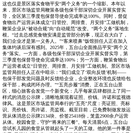
这也仅是景区落实食物平安“两个义务”的一个缩影。本年以
来，景区市场监管局鞭策各级包保干部深切企业开展实督实
导，全区第三季度包保督导使命完成率达100%。同时，督促
食物出产运营从体成立“日管控、周排查、月安排”工做机制，
鞭策企业从“被动合规”向“自动规范”改变。“两个义务”落地生
根。“过去总感觉食物安满是监管部分的事，现正在大白了，
我们企业才是第一义务人。”“客来喷鼻”饭馆担任人正在加入
集体约谈后深有感到。2025年，五台山全面推品平安“两个义
务”落实。一方面，各级包保干部深切企业开展实督实导，第
三季度包保督导使命完成率达100%；另一方面，鞭策食物出
产运营者成立“日管控、周排查、月安排”工做机制。景区市场
监管局担任人正在中暗示：“我们成立了‘双向反馈’机制——
包保干部发觉问题及时反馈给企业，企业整改环境也反馈给包
保干部，构成闭环办理。”“五亮步履”消费。正在五台山景
区，细心旅客会发觉一个新变化：几乎每家店肆都挂上了同一
样式的消息公示牌，清晰地展现着证照、价钱、许诺和监视德
律风。这是景区市场监管局奉行的“五亮”尺度：亮证照、亮标
识、亮价钱、亮许诺、亮监视。截至目前，已免费制做发放运
营从体消息公示牌2134块、价签25418份，笼盖2900余户运营
从体。校园食堂，守护“将来的三餐”。每天清晨6点，五台山
尝试长儿园的食堂从管就起头了一天的工做。他的第一件事是