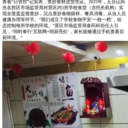
查看“日管控”记实表，查抄食材进货凭证。2025年，五台山风
光名胜区市场监管局对景区内5所学校食堂（含托长机构）实
现全笼盖监视查抄，沉点查抄食物留样、餐具消毒、从业人员
健康办理等环节。“我们成立了学校食物平安‘一校一档’，动
态控制每所学校的环境。”景区市场监管局食药科担任人引
见，“同时奉行‘互联网+明厨亮灶’，家长能够通过手机查看后
厨环境。”