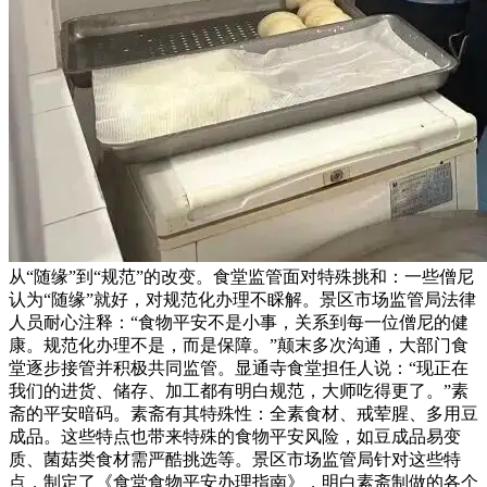
从“随缘”到“规范”的改变。食堂监管面对特殊挑和：一些僧尼
认为“随缘”就好，对规范化办理不睬解。景区市场监管局法律
人员耐心注释：“食物平安不是小事，关系到每一位僧尼的健
康。规范化办理不是，而是保障。”颠末多次沟通，大部门食
堂逐步接管并积极共同监管。显通寺食堂担任人说：“现正在
我们的进货、储存、加工都有明白规范，大师吃得更了。”素
斋的平安暗码。素斋有其特殊性：全素食材、戒荤腥、多用豆
成品。这些特点也带来特殊的食物平安风险，如豆成品易变
质、菌菇类食材需严酷挑选等。景区市场监管局针对这些特
点，制定了《食堂食物平安办理指南》，明白素斋制做的各个