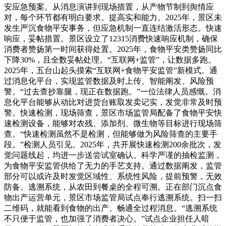
安应急预案。从消息演讲到现场措置，从产物节制到舆情应
对，每个环节都有明白要求。提高实和能力。2025年，景区未
发生严沉食物平安事务，但应急机制一直连结激活形态。快速
响应，妥帖措置。景区设立了12315消费快速响应机制，确保
消费者赞扬第一时间获得处置。2025年，食物平安类赞扬同比
下降30%，且全数妥帖处理。“互联网+监管”，让数据多跑。
2025年，五台山起头摸索“互联网+食物平安监管”新模式。通
过消息化平台，实现监管数据及时上传、智能阐发、风险预
警。“过去查抄靠腿，现正在数据跑。”一位法律人员感慨。消
息化平台能够从动比对进货台账取发卖记实，发觉非常及时预
警。快速检测，现场筛查，景区市场监管局配备了食物平安快
速检测设备，能够对农残、添加剂、微生物等目标进行现场筛
查。“快速检测虽然不是检测，但能够做为风险筛查的主要手
段。”检测人员引见。2025年，共开展快速检测200余批次，发
觉问题线起，均进一步送尝试室确认。科学严谨的抽检监测，
为食物平安监管供给了无力的手艺支持。通过数据阐发，监管
部分可以或许及时发觉区域性、系统性风险，提前预警，无效
防备。逃溯系统，从农田到餐桌的全程可溯。正在部门沉点食
物出产运营单元，景区市场监管局试点奉行逃溯系统。扫一扫
二维码，就能看到食物的出产、畅通全过程消息。“逃溯系统
不只便于监管，也加强了消费者决心。”试点企业担任人暗