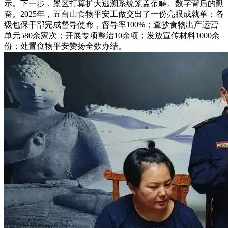
示。下一步，景区打算扩大逃溯系统笼盖范畴。数字背后的勤
奋。2025年，五台山食物平安工做交出了一份亮眼成就单：各
级包保干部完成督导使命，督导率100%；查抄食物出产运营
单元580余家次；开展专项整治10余项；发放宣传材料1000余
份；处置食物平安赞扬全数办结。