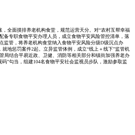
，全面摸排养老机构食堂，规范运营天分。对“农村互帮幸福
，配备专职食物平安办理人员，成立食物平安风险管控清单，落
沉点监管，将养老机构食堂纳入食物平安风险分级D级沉点办
，就地惩罚案件2起。立异监管体例，成立“线上＋线下”监管机
监管局结合平易近政、卫健、消防等相关部分和镇街加强养老办
码”勾当，组建104名食物平安社会监视员步队，激励参取监