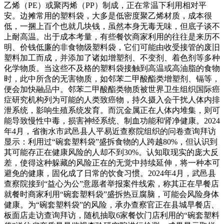
乙烯（PE）或聚丙烯（PP）制成，正在常温下利用相对平
安。边摊常用的塑料袋，大多是低密度聚乙烯材质，成本很
低，一捆上百个也就几块钱，虽然本身无毒无味，但底子谈不
上耐高温。出于成本考量，有些餐饮商家利用的往往是来历不
明、价钱低廉的非食物级塑料袋，它们可能由收受接管的废旧
塑料加工而成，并添加了诸如增塑剂、不变剂、着色剂等多种
化学物质。当这些不及格的塑料袋接触到高温或高油脂的食物
时，此中所含的无害物质，如邻苯二甲酸酯类增塑剂、镉等，
便会加快融品中。邻苯二甲酸酯类物质被世界卫生组织国际癌
症研究机构列为可能的人类致癌物，持久摄入会干扰人体内排
泄系统，影响生殖系统发育。而沉金属正在人体内堆集，则可
能导致慢性中毒，损害神经系统、制血功能和肾净健康。2024
年4月，省衡水市武邑县人平易近查察院组织的问卷查询拜访
显示：利用过“碗套塑料袋”盛拆食物的人跨越80%，但认识到
其可能存正在健康风险的人却不到30%。认知取现实的庞大反
差，使得这种躲藏的风险正在的无觉中持续延伸，将一种本可
避免的健康，固化成了日常的饮食习惯。2024年4月，武邑县
查察院接到“益心为公”意愿者举报案件线索，称其正在早餐店
就餐时商家利用“碗套塑料袋”盛拆热豆腐脑，可能会风险身体
健康。为“碗套塑料袋”的风险，承办查察官正在县城早餐店、
板面店走访查询拜访，随机抽取6家餐饮门店利用的“碗套塑料