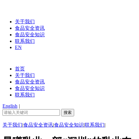
关于我们
食品安全资讯
食品安全知识
联系我们
EN
首页
关于我们
食品安全资讯
食品安全知识
联系我们
English
|
关于我们
|
食品安全资讯
|
食品安全知识
|
联系我们
|