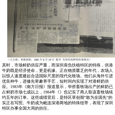
其时，市场鲜奶供应严重，而深圳肩负扶植特区的特殊，供港
牛奶既是经济使命，更是机缘。正在物质匮乏的年代，农场人
以惊人速度建起合适国际尺度的现代化牧场。他们从海外引进
优良种牛，进修先辈豢养手艺，短时间内实现了对港鲜奶供
应。1983年《南方日报》报道显示，华侨畜牧场出产的鲜奶已
占鲜奶市场七成以上，1984年《》也记实了商人取该畜牧场续
约五年的订单。这些成绩背后，是特区草创期“敢为全国先”的
实正在写照。牛奶成为毗连深港两地的特殊纽带，表现了深圳
特区办事全国大局的担任。