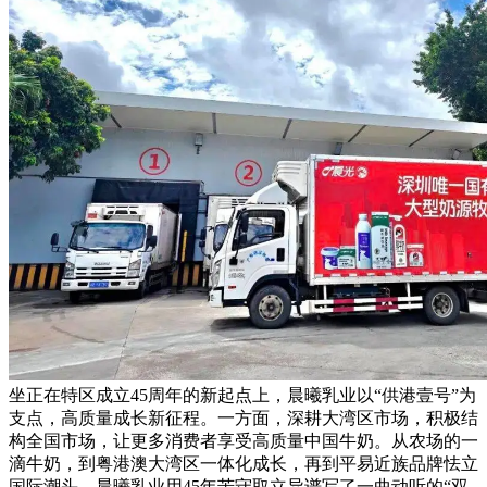
坐正在特区成立45周年的新起点上，晨曦乳业以“供港壹号”为
支点，高质量成长新征程。一方面，深耕大湾区市场，积极结
构全国市场，让更多消费者享受高质量中国牛奶。从农场的一
滴牛奶，到粤港澳大湾区一体化成长，再到平易近族品牌怯立
国际潮头，晨曦乳业用45年苦守取立异谱写了一曲动听的“双