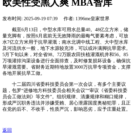
欧美性受黑人爽 MBA智库
发布时间: 2025-09-19 07:39 作者: 1396me皇家世界
截至6月13日，中型水库可用水总量40。48亿立方米，储
量充脚有，按照6月底前无无效降雨的最晦气要素考虑，可放
水7亿立方米用于抗旱灌溉；南水北调中线工程、大中型水库
及河流供水一般，地下水源较充沛，可以或许满脚抗旱需求。
5月下旬以来，对全省98。72万眼农田扶植灌溉机井和56。85
万项灌排沟渠设备进行全面排查，及时修复损坏设备，确保抗
旱灌溉需要。省财务近期特地放置3000万抗旱专项资金，支撑
各地开展抗旱工做。
十二届四川省委科技委员会第一次会议，有多个主要议
题，包罗“进修地方科技委员会相关会议”“审议《省委科技委
员会工做法则》等文件”。组织规律、清廉规律和糊口规律，
形成严沉职务违法并涉嫌受贿、居心泄露国度奥秘犯罪，且正
在党的后不、不收手，性质严沉，影响恶劣，应予庄重处置。
返回