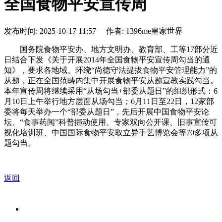
全国食物平安宣传周
发布时间: 2025-10-17 11:57 作者: 1396me皇家世界
国务院食物平安办、地方文明办、教育部、工等17部分近
日结合下发《关于开展2014年全国食物平安宣传周勾当的通
知》，要求各地域、环绕“尚德守法提拔食物平安管理能力”的
从题，正在全国范畴内集中开展食物平安从题宣教实践勾当。
本年宣传周将继续采用“从场勾当+部委从题日”的组织形式：6
月10日上午举行地方层面从场勾当；6月11日至22日，12家部
委将每天举办一个“部委从题日”，先后开展中国食物平安论
坛、“食事药闻”科普挪动使用、专家双向公开课、旧事宣传可
视化培训班、中国国际食物平安取立异手艺博览会等70多项从
题勾当。
返回
关于我们