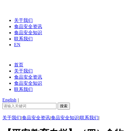
关于我们
食品安全资讯
食品安全知识
联系我们
EN
首页
关于我们
食品安全资讯
食品安全知识
联系我们
English
|
关于我们
|
食品安全资讯
|
食品安全知识
|
联系我们
|