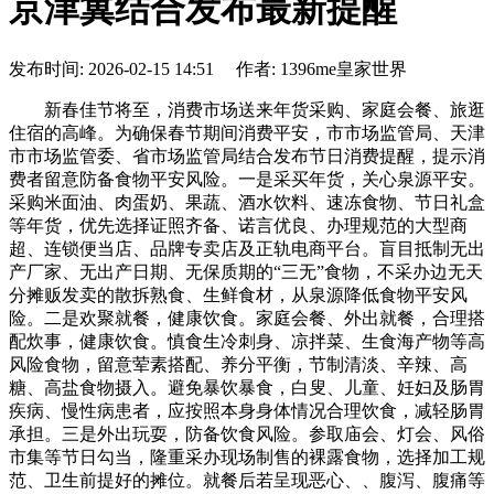
京津冀结合发布最新提醒
发布时间: 2026-02-15 14:51 作者: 1396me皇家世界
新春佳节将至，消费市场送来年货采购、家庭会餐、旅逛
住宿的高峰。为确保春节期间消费平安，市市场监管局、天津
市市场监管委、省市场监管局结合发布节日消费提醒，提示消
费者留意防备食物平安风险。一是采买年货，关心泉源平安。
采购米面油、肉蛋奶、果蔬、酒水饮料、速冻食物、节日礼盒
等年货，优先选择证照齐备、诺言优良、办理规范的大型商
超、连锁便当店、品牌专卖店及正轨电商平台。盲目抵制无出
产厂家、无出产日期、无保质期的“三无”食物，不采办边无天
分摊贩发卖的散拆熟食、生鲜食材，从泉源降低食物平安风
险。二是欢聚就餐，健康饮食。家庭会餐、外出就餐，合理搭
配炊事，健康饮食。慎食生冷刺身、凉拌菜、生食海产物等高
风险食物，留意荤素搭配、养分平衡，节制清淡、辛辣、高
糖、高盐食物摄入。避免暴饮暴食，白叟、儿童、妊妇及肠胃
疾病、慢性病患者，应按照本身身体情况合理饮食，减轻肠胃
承担。三是外出玩耍，防备饮食风险。参取庙会、灯会、风俗
市集等节日勾当，隆重采办现场制售的裸露食物，选择加工规
范、卫生前提好的摊位。就餐后若呈现恶心、、腹泻、腹痛等