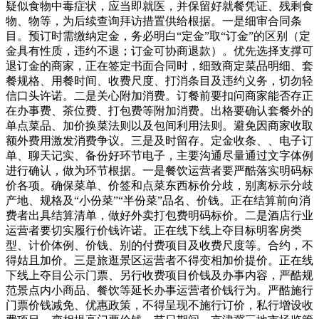
疑似食物中毒症状，应当即就医，并保留好就餐凭证、残剩食
物、物等，为后续查询拜访措置供给根据。一是细审合同条
目。预订时需缴纳定金，务必明白“定金”取“订金”的区别（定
金具有性质，违约不退；订金可协商退款）。优先选择支撑可
退订金的商家，正在签定书面合同时，细致商定菜品明细、套
餐规格、用餐时间、收费尺度、打消条目及违约义务，切勿轻
信口头许诺。二是关心附加消费。订餐前要扣问商家能否存正
在办事费、茶位费、打包费等附加消费。出格要确认套餐外的
单点菜品、加价换菜法则以及包间利用法则。避免因商家收取
额外费用激发消费争议。三是及时留存。定金收条、、电子订
单、聊天记实、备份好环节电子，主要沟通尽量通过文字体例
进行确认，做为环节根据。一是餐饮运营者要严酷落实明码标
价各项。确保菜单、价签和点菜东西标价分歧，别离标示分歧
产地、规格及“小份菜”“半份菜”品名、价钱。正在结算前向消
费者出具结算清单，做好外卖打包费明码标价。二是酒店行业
运营者要切实履行价钱许诺。正在线下线上夺目标明客房类
型、计价体例、价钱、别的付费项目及收费尺度等。合约，不
得姑且加价。三是旅逛景区运营者不得变相加价提价。正在线
下线上夺目公示门票、另行收费项目价钱及办事内容，严酷规
范景点内小商品、餐饮等延长办事运营者价钱行为。严酷施行
门票价钱减免、优惠政策，不得呈现不施行订价，私行增设收