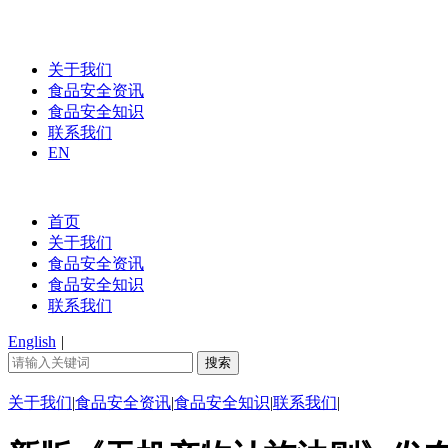
关于我们
食品安全资讯
食品安全知识
联系我们
EN
首页
关于我们
食品安全资讯
食品安全知识
联系我们
English
|
关于我们
|
食品安全资讯
|
食品安全知识
|
联系我们
|