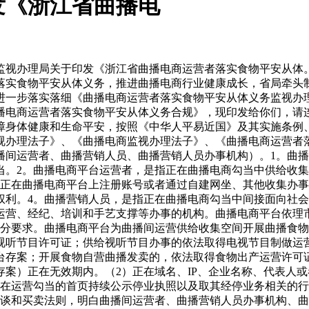
发《浙江省曲播电
办事人员自动申请退出的，需满脚以下前提：通过其所正在曲播间曲播指导的食物买卖订单完成赞扬处置等消费者买卖保障权利；未因食物曲播违规行为处于平台惩罚期或有未缴齐的罚款。（2）被动退出。曲播电商平台对曲播间运营者、曲播营销人员办事机构、曲播营销办事人员倡议清退的次要景象：严沉违反食物平安法令律例或平台曲播食物办理要求的；被监管部分或曲播电商平台列入平台食物平安的；出镜的曲播营销人员或账号现实节制人/企业违反食物平安法令或呈现严沉食物平安问题影响恶劣的。（1）用非食物原料出产的食物或者添加食物添加剂以外的化学物质和其他可能风险人体健康物质的食物，或者用收受接管食物做为原料出产的食物；（2）致病性微生物，农药残留、兽药残留、生物毒素、沉金属等污染物质以及其他风险人体健康的物质含量跨越食物平安尺度限量的食物；2。曲播间风险管控清单。曲播电商平台运营者将下列事项列入曲播间食物平安风险管控清单，做为食物平安风险管控的沉点内容：（1）曲播间消息发布核查。曲播电商平台成立曲播间食物消息发布、食物曲播风险轨制，并开展以下工做：①基于大数据手艺成立曲播食物平安风控模子，并对曲播间发布的食物曲播消息风险点进行核查，沉点核查曲播展现的食物出产者、运营者从体消息或其链接、食物标签、价钱、需要的警示申明消息能否全面完整；其他相关监测食物曲播主要风险点：利用手艺手段或者设备设备较着改变食物的实正在色泽等感官性状，消费者对食物的感官认知；或者暗示食物具有疾病防止、医治功能，且不得利用医疗用语；对保健食物之外的其他食物声称具有保健功能；将通俗食物、特殊食物、药品彼此混合；对食物产地、成分、功能、合用人群、查验、认证、质量、施行尺度等做虚假或者惹人的贸易宣传；发布未依法取得天分认定的食物查验机构出具的食物查验消息；以食物平安消息形式发布食物查验数据、成果、演讲等；取食物查验机构配合以告白或者其他形式向消费者保举食物。②配备取食物曲播规模相顺应的食物曲播风控办理专业人员，并通过人工+手艺开展曲播食物平安风险管控；通过手艺风控模子所排查出的曲播食物平安风险点存正在争议的，及时升级到人工进行鉴定，并及时做出措置，同时对前述风险升级措置环境进行记实。（2）曲播间消息放哨。曲播电商平台成立曲播间食物消息放哨机制，操纵现有大数据手艺和人工监测相连系的体例对如下食物曲播开展沉点放哨：①信用分低于平均分的食物曲播间运营者、曲播营销人员办事机构以及曲播营销人员所开展的食物曲播。②多次违反平台食物曲播办理要求的食物曲播间运营者、曲播营销人员办事机构以及曲播营销人员所开展的食物曲播。③正在日常曲播平安风险管控中排查出的可能存正在较大风险的食物曲播间运营者、曲播营销人员办事机构以及曲播营销人员所开展的食物曲播。①曲播电商平台当成立食物曲播间内违法违规行为措置轨制，明白对违法违规曲播间运营者、曲播营销人员办事机构、曲播营销人员的措置办法和措置法式。②曲播电商平台发觉曲播间存正在食物平安风险现患的，及时向曲播间运营者推送风险提醒、警示消息，要求曲播间运营者及时采纳办法消弭食物平安风险现患。③曲播电商平台发觉食物曲播间违反平台法则的，按照违规的严沉程度，对曲播间运营者、曲播营销办事人员违规行为及时采纳警示提示、功能、姑且停播、登记账号、从头注册、纳入平台等需要措置办法。④曲播电商平台发觉曲播间运营者、曲播营销人员存正在食物平安违法行为的，及时并当即演讲所正在地县级市场监视办理部分，并按照相关违法行为的现实、性质、情节、社会风险程度等，按照平台法则及时采纳警示、功能、流量、暂停曲播、期限停播、封闭账号、从头注册账号、列入平台等措置办法。⑤曲播电商平台按照省级以上市场监视办理部分发布的食物平安抽样查验、食物召回等食物平安消息，及时开展针对性的食物平安风险自查，并对相关曲播间运营者、曲播营销人员采纳需要措置办法消弭食物平安风险现患。⑥曲播电商平台对曲播间运营者、曲播营销人员办事机构、曲播营销办事人员违法违规行为进行措置，并依法公示。4。食物平安抽检。供给食物互换衣务的曲播电商平台运营者依法成立曲播电商食物抽检机制，并按照食物抽检环境对不及格食物开展需要措置。激励加大以下景象的曲播电商食物平安抽检比例：1。曲播电商平台成立曲播间运营者、曲播营销人员办事机构、曲播营销人员食物曲播办事评价轨制，对办事质量严沉不合适平台要求的曲播运营者和曲播营销人员成立办事质量提拔机制。2。曲播电商平台成立曲播间分级分类信用评价办理机制，按照曲播间运营者、曲播营销人员办事机构、曲播营销人员食物曲播合规环境、关心和拜候量、食物规模以及用户赞扬数据等目标，采纳响应的办理办法：对于信用评价较低的运营者赐与信用，对于信用评价较高的运营者赐与流量支撑等信用励。激励曲播电商平台以恰当体例公开曲播间运营者、曲播营销人员办事机构、曲播营销人员的信用评价环境。1。正在曲播页面显著设置按键或者链接标识，开通便利的食物平安赞扬举报功能。接到消费者举报赞扬的，及时响应并留存处置记实。2。成立曲播电商食物退换货轨制、争议处理办理轨制，并通过设置特地客服人员开展售后办事，及时处理消费者争议问题。4。对措置消费者赞扬举报中发觉涉嫌违法违规的，及时采纳需要措置办法、保留措置记实，并相关监管部分。（1）食物出产运营者开设曲播间处置食物曲播电商勾当的，需提前预备其名称（姓名）、同一社会信用代码（身份证件号码）、现实运营地址、联系体例、实正在无效的停业执照和食物出产运营许可、仅发卖预包拆食物存案等运营天分文件，确保所有天分均正在无效期内且运营范畴涵盖曲播发卖的食物类别。（2）非食物出产运营者开设曲播间处置食物曲播电商勾当的，需预备其名称（姓名）、同一社会信用代码（身份证件号码）、现实运营地址、联系体例、实正在无效的停业执照、仅发卖预包拆食物存案等运营天分文件，确保所有天分均正在无效期内且运营范畴涵盖曲播发卖的食物类别。向合做的曲播电商平台运营者提交相关消息及天分文件，共同完成核验、登记工做，并确保消息实正在、精确、完整。共同至多每六个月一次消息核验更新工做，及时弥补或批改相关消息。2。消息公示。食物出产运营者开设曲播间处置食物曲播电商勾当的，需正在曲播账号消息从页显著，公示食物出产运营许可、仅发卖预包拆食物存案等消息，或设置可便利跳转至上述消息的链接标识，确保消费者清晰可见。3。天分更新。当供给的行政许可消息、天分消息、现实运营地址、联系体例等发生变动时，及时将变动环境报送至曲播电商平台运营者，同步更新材料和消息。4。消息办理。正在曲播营销人员初次进行食物曲播前，需收集经核验无误的人员身份消息，包罗但不限于国籍、身份证件号码、性别、出生年月、现实栖身地址、联系体例、学历等，并将人员消息报送至曲播电商平台运营者。（1）食物平安办理轨制。食物出产运营者开设曲播间处置食物曲播电商勾当的，按照《食物出产运营企业落实食物平安从体义务监视办理》，依法成立并落实食物平安办理轨制，配备取曲播运营的食物买卖规模、食物平安风险情况等相顺应的食物平安办理人员。非食物出产运营者开设曲播间处置食物曲播电商勾当的，参照前款成立并落实食物平安办理轨制，配备响应的食物平安办理人员；（1）曲播间运营者投入响应资本，落实曲播食物相关办理轨制，并成立健全食物平安风险办理机制、流程和法式，保障风险办理系统无效运转。（2）明白发布轨制的部分做为轨制施行落地办理部分，部分担任人做为轨制施行落地的首要义务人，激励纳入部分、小我绩效，确保轨制的行之无效。食物出产运营者开设曲播间处置食物曲播电商勾当的，依法检验供货者的许可证和食物及格证件，照实记实并保留相关凭证。1。检验工做总体要求。食物出产运营者正在开展食物曲播电商勾当时，需严酷遵照“先检验、后曲播”准绳，对拟曲播发卖食物对应的供货者天分及食物及格证件进行全面、详尽检验，确保泉源可溯、风险可控，检验过程需客不雅实正在，留存完整检验踪迹。（1）检验预备。提前向供货者明白要求，供给取食物出产运营类别相婚配的许可证原件扫描件或电子许可证（含二维码可核验版本），特殊环境确需领受复印件的，由供货者加盖公章并说明“取原件分歧”。成立供货者许可证检验台账，记实检