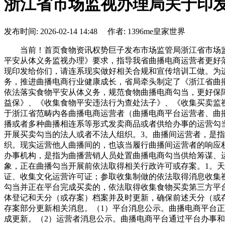
浙江省市场监视办理局关于印
发布时间: 2026-02-14 14:48 作者: 1396me皇家世界
当前！首页食物资讯权势巨子发布市场监管局浙江省市场监视办理局关于印发《浙江省曲播电商运营者落实食物平安从体。。。焦点提醒：为进一步落实落细《曲播电商运营者落实食物平安从体义务监视办理》要求，指导我省曲播电商运营者更好落实食物平安从体义务，推进曲播电商行业健康成长，省局牵头制定了《浙江省曲播电商运营者落实食物平安从体义务合规》，现印发给你们，请连系现实做好相关合规和宣传培训工做。为进一步落实落细《曲播电商运营者落实食物平安从体义务监视办理》要求，指导我省曲播电商运营者更好落实食物平安从体义务，推进曲播电商行业健康成长，省局牵头制定了《浙江省曲播电商运营者落实食物平安从体义务合规》，现印发给你们，请连系现实做好相关合规和宣传培训工做。为指点曲播电商运营者依法落实食物平安从体义务，规范食物曲播电商勾当，更好保障身体健康和生命平安，按照《中华人平易近国》及其实施条例、《中华人平易近国电子商务法》、《中华人平易近国消费者权益保》、《收集食物平安违法行为查处法子》、《收集买卖监视办理法子》、《曲播电商监视办理法子》、《曲播电商运营者落实食物平安从体义务监视办理》等法令律例，制定本。本合用于浙江省范畴内各曲播电商运营者（曲播电商平台运营者、曲播间运营者、曲播营销人员、曲播营销人员办事机构）。1。曲播电商，是指通过互联网坐、使用法式等，以视频曲播、音频曲播或者多种曲播相连系等形式发卖商品或者供给办事的运营勾当。2。曲播电商平台运营者，是指正在曲播电商勾当中供给收集运营场合、买卖撮合、消息发布等办事，供买卖两边或者多方开展买卖勾当的法人或者不法人组织。3。曲播间运营者，是指正在曲播电商平台上注册账号或者通过自建网坐、其他收集办事，开设曲播间处置曲播电商勾当的天然人、法人和不法人组织。现实运营他人曲播间的，也该当履行曲播间运营者的响应权利。4。曲播营销人员，是指正在曲播电商勾当中间接面向社会开展商品或者办事宣传、推介勾当的天然人。5。曲播营销人员办事机构，是指为曲播营销人员处置曲播电商勾当供给筹谋、运营、经纪、培训和手艺支撑等办事的机构。曲播电商平台依理市场从体登记，并按照其现实处置食物曲播电商勾当的具体景象，正在曲播勾当开展前依法取得相关行政许可或存案。1。天分要求。曲播电商平台为曲播间运营供给收集空间开展曲播食物营销推广勾当的，依法取得（跨地域）增值电信营业运营许可证、收集文化运营许可证；参取收集制做的依法取得消息收集视听节目许可证；供给视听节目办事的依法取得电视节目制做运营许可证；为曲播间运营者供给收集空间开展曲播食物营销推广勾当并正在平台完成买卖的，依法取得收集食物买卖第三方平台存案；开展食物自营曲播发卖的，依法取得食物出产运营许可证、仅发卖预包拆食物存案等。（1）曲播电商平台成立企业从体登记和天分（或存案）档案并及时更新，确保前述天分（或存案）正在无效期内。（2）正在域名、IP、企业名称、代表人或者担任人姓名、经停业务等相关消息发生变化后依法向许可或存案部分更新相关消息。（1）平台消息公示。曲播电商平台正在运营勾当的首页持续公示停业执照以及取其经停业务相关的行政许可（或存案）消息或消息链接。消息发生变动的，及时完成更新。（2）运营者消息公示。曲播电商平台通过平台办事和谈和买卖法则，明白曲播间运营者、曲播营销人员办事机构、曲播营销人员等从体关于食物平安办理的要求，并以显著体例公示提示相关从体留意。为曲播间运营者正在曲播间依法公示相关消息供给手艺支撑：①企业正在曲播账号消息从页显著依法公示名称、同一社会信用代码、现实运营地址、行政许可等实正在无效消息或消息链接；个别工商户正在曲播账号消息从页显著依法公示同一社会信用代码、名称、运营者姓名、现实运营场合、组织形式等实正在无效消息或消息链接；天然人正在曲播账号消息从页显著依法公示现实运营地址、联系体例、所属曲播营销人员办事机构等实正在无效消息或消息链接。②相关从体属于食物出产运营者的，同时正在曲播账号消息从页显著依法公示实正在无效的食物出产运营许可、仅发卖预包拆食物存案等消息或消息链接。（3）利用人工智能等手艺生成的人物图像、视频曲播的，正在曲播间添加显著标识，避免混合或者误认。（4）曲播电商平台对曲播间运营者正在曲播间消息公示环境进行放哨，发觉存正在违规问题的，要求曲播间运营者进行更正。多次不更正的，曲播电商平台可按照平台办事和谈和买卖法则采纳暂停曲播等需要办法，督促其完成更正。1。轨制清单。供给食物互换衣务的曲播电商平台成立取食物买卖规模、食物类别、风险品级、办理程度、平安情况等相顺应的平台食物平安办理轨制，落实食物平安义务制，次要包罗：（1）曲播电商平台、曲播电商平台次要担任报酬食物平安总监、食物平安员以及其他合规、风控等人员依法履行食物平安风险管控职责供给需要支撑。（2）曲播电商平台投入响应资本落实前述食物平安办理轨制，并成立健全食物平安风险办理机制、流程和法式，保障风险办理系统无效运转。1。食物平安办理架构。曲播电商平台按照本身规模、营业特点、曲播电商食物平安管控风险清单等现实环境，正在实现无效食物平安风险管控的前提下，设置特地或兼职食物平安风险办理机构，并明白企业次要担任人、食物平安总监、食物平安员等正在食物平安风险办理机构的次要职责。2。两员设置要求。曲播电商平台设置食物平安总监或食物平安员，此中食物类年买卖额500万元及以上的曲播电商平台配备食物平安总监。（1）食物平安总监、食物平安员需具备下列食物平安办理能力：控制响应的食物平安法令律例学问；具备识别和防控响应食物平安风险的专业学问；熟悉本曲播电商平台食物平安风险管控流程、操做规程等要求；加入曲播电商平台食物平安办理人员培训并通过查核；其他食物平安办理能力。（2）任职要求。曲播电商平台食物平安总监由曲播电商平台营业担任人担任。因食物平安违法被吊销许可证的食物出产运营者，其代表人、间接担任的从管人员和其他间接义务人员以及因食物平安犯罪被判处有期徒刑以罚的人员，不得正在曲播电商平台担任食物平安总监、食物平安员。3。培训办理。曲播电商平台成立内部食物平安培训机制，加强食物法令律例、食物平安、消费者权益、违法违规行为措置等学问的进修。曲播电商平台成立平台食物平安培训机制，对曲播间运营者、曲播营销人员办事机构、曲播营销办事人员等从体开展食物平安风险培训，对处置曲播电商食物运营的相关从体开展初次培训以及按期培训。（1）商家准入。食物出产运营者按照其所开展的食物发卖环境提交其名称（姓名）、同一社会信用代码（身份证件号码）、现实运营地址、联系体例以及食物出产运营许可证、仅发卖预包拆食物存案等实正在消息（发卖食用农产物的除外），并进行核验、登记、成立登记档案，至多每六个月按期更新一次。（2）机构准入。其他曲播间运营者、曲播营销人员办事机构打点入驻手续，审核其供给的名称（姓名）、同一社会信用代码（身份证件号码）、现实运营地址、联系体例、行政许能够及所发卖食物所需的市场准入天分等实正在消息以及规范运营许诺等材料，成立登记档案，并至多每六个月核验更新一次。同时按照要求依理存案登记手续。（3）从播准入。曲播营销人员入驻曲播电商平台供给实正在无效的小我身份、联系体例等消息，消息如有变更，及时更新并奉告，且满脚以下要求：天然人从播需年满18周岁；外籍天然人从播来境内开展收集曲播营销勾当的，提前向曲播电商平台报备；利用数字人从播的，确保曾经获得相关人的充实授权，取相关从体签订响应合同，明白各方权利，并正在曲播间添加显著标识，避免混合或者误认，按照相关开展平安评估，并依法履行算法存案和变动、登记存案手续；曲播间运营者正在曲播营销人员初次进行食物曲播前，供给经核验无误的该人员身份消息，并对曲播间运营者履行核验权利供给手艺支撑并进行监视。（1）自动退出。曲播间运营者、曲播营销人员办事机构自动退出的，曲播电商平台按照平台办事和谈和买卖法则商定进行结算，两边若有办事金商定的，可取其结算后保留必然的办事金，以未完成的买卖订单完成履约。曲播营销