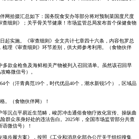
伙伴网拾掇汇总如下：国务院食安办等部分将对预制菜国度尺度
审查细则》；关乎骨关节健康！市场监管总局发布首个保健食物
之日起实施。《审查细则》全文共计七章四十六条，内容包罗总
，梳理《审查细则》环节差别，供大师参考利用。（食物伙伴
中多款金枪鱼及海鲜相关产物被列入召回清单。虽然该召回早
冻品攻略微信号）。
4个（汗青典范19个，时代优品40个，潮水新锐5个），区域品
格。（食物伙伴网）！
护等沉点平易近生范畴，峻厉冲击通俗食物疗效化宣传、操纵曲
险群众亲身好处的违法告白。2025年，全国市场监管部分共查
新语微信号）！
项步履方案》，按照《工业和消息化部办公厅关于组织搜集