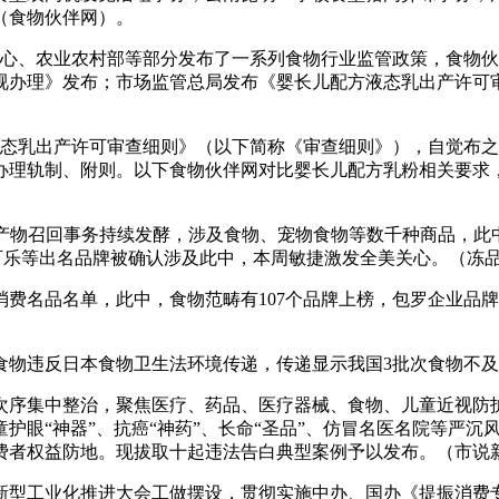
（食物伙伴网）。
核心、农业农村部等部分发布了一系列食物行业监管政策，食物
视办理》发布；市场监管总局发布《婴长儿配方液态乳出产许可
液态乳出产许可审查细则》（以下简称《审查细则》），自觉布
办理轨制、附则。以下食物伙伴网对比婴长儿配方乳粉相关要求
物召回事务持续发酵，涉及食物、宠物食物等数千种商品，此
gles、可口可乐等出名品牌被确认涉及此中，本周敏捷激发全美关心。（
费名品名单，此中，食物范畴有107个品牌上榜，包罗企业品牌6
物违反日本食物卫生法环境传递，传递显示我国3批次食物不及
次序集中整治，聚焦医疗、药品、医疗器械、食物、儿童近视防
眼“神器”、抗癌“神药”、长命“圣品”、仿冒名医名院等严沉风
了消费者权益防地。现拔取十起违法告白典型案例予以发布。（市说
型工业化推进大会工做摆设，贯彻实施中办、国办《提振消费专