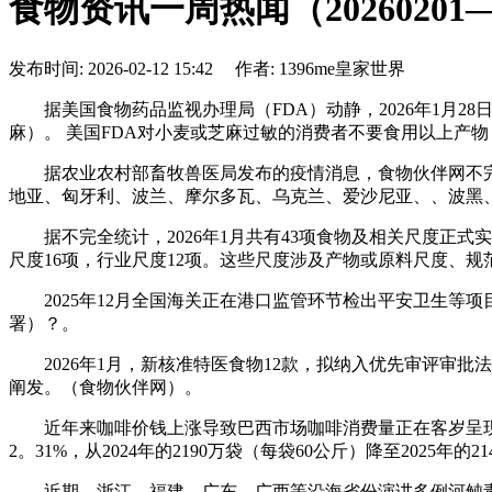
食物资讯一周热闻（20260201—
发布时间: 2026-02-12 15:42 作者: 1396me皇家世界
据美国食物药品监视办理局（FDA）动静，2026年1月28日，美
麻）。 美国FDA对小麦或芝麻过敏的消费者不要食用以上产
据农业农村部畜牧兽医局发布的疫情消息，食物伙伴网不完全统计
地亚、匈牙利、波兰、摩尔多瓦、乌克兰、爱沙尼亚、、波黑
据不完全统计，2026年1月共有43项食物及相关尺度正式实施
尺度16项，行业尺度12项。这些尺度涉及产物或原料尺度、
2025年12月全国海关正在港口监管环节检出平安卫生等项
署）？。
2026年1月，新核准特医食物12款，拟纳入优先审评审批法式
阐发。（食物伙伴网）。
近年来咖啡价钱上涨导致巴西市场咖啡消费量正在客岁呈现下滑。
2。31%，从2024年的2190万袋（每袋60公斤）降至2025
近期，浙江、福建、广东、广西等沿海省份演讲多例河鲀毒素