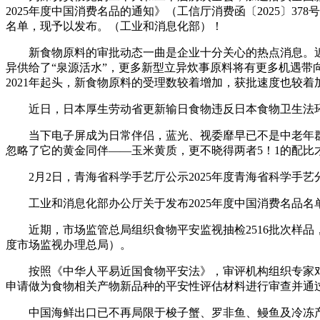
2025年度中国消费名品的通知》（工信厅消费函〔2025〕3
名单，现予以发布。（工业和消息化部）！
新食物原料的审批动态一曲是企业十分关心的热点消息。近
异供给了“泉源活水”，更多新型立异炊事原料将有更多机遇带向
2021年起头，新食物原料的受理数较着增加，获批速度也较着加速
近日，日本厚生劳动省更新输日食物违反日本食物卫生法环
当下电子屏成为日常伴侣，蓝光、视委靡早已不是中老年群
忽略了它的黄金同伴——玉米黄质，更不晓得两者5！1的配
2月2日，青海省科学手艺厅公示2025年度青海省科学手艺
工业和消息化部办公厅关于发布2025年度中国消费名品名单的
近期，市场监管总局组织食物平安监视抽检2516批次样品
度市场监视办理总局）。
按照《中华人平易近国食物平安法》，审评机构组织专家对栀子
申请做为食物相关产物新品种的平安性评估材料进行审查并通
中国海鲜出口已不再局限于梭子蟹、罗非鱼、鳗鱼及冷冻产物