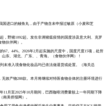
在召回从我国进口的鳗鱼丸，由于产物含未申报过敏原（小麦和芝
起，野猪1092起。发生非洲猪瘟疫情的国度涉及意大利、克罗
食物伙伴网）。
7。44%。2026年2月起实施的尺度中，国度尺度15项，处所
徽、山东、湖北、广东、、青海。（食物伙伴网）！
件所列未准入境食物化妆品均已依法做退货或处置。（海关总
款，无效产物288款。本月将继续对特医食物全体的注册环境进行
1月至2025年10月期间，巴西咖啡消费量较上一年同期下降
袋。（南美侨报网）。
用了用鱼内净煮的粥后发生中毒事务，目前仍正在ICU接管