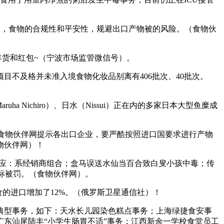
，食物的合规性和平安性，规避出口产物被的风险。（食物伙
货和红包~（宁波市场监管微信号）。
项目不及格并未准入境食物化妆品别离有406批次、40批次。
ichiro）、日水（Nissui）正在内的多家日本大型鱼糜成
。食物伙伴网提示各出口企业，要严酷按照进口国要求进行产物
物伙伴网）！
牌回应：系经销商组合；盒马误送水仙当百合致白叟小孩中毒；传
商标被罚。（食物伙伴网）。
的进口增加了12%。（俄罗斯卫星通信社）！
典型事务，如下：天水长儿园染色糕点事务；上海绿捷食安事
东汕尾陆丰“小学生肠胃不适”事务；江西新余一学校食堂员工