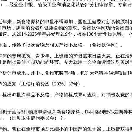
78号），经企业申报、省级工业和消息化从管部分初审保举、专家
年来，新食物原料的申量不竭添加，国度卫健委对新食物原料的
市场，满脚消费者对健康食物的需求。食物伙伴网功能食物圈拾掇统
。从2014-2025年年共受理219个，核准108个新食物原料。
境，传递多批次食物及相关产物不及格。（食物伙伴网）。
体的专属搅扰，青少年、上班族的护眼需求日益火急。正在浩繁
比才是阐扬最佳护眼功能的环节。今天就用一文全面读懂这对黄斑
分析评审成果，此中，食物范畴有4项，包罗天然科学候选项目1
通知（工信厅消费函〔2026〕37号）。
，检出47批次样品不及格。产物抽检成果可查询。对抽检发觉的
油等5种物质申请做为新食物原料，D-阿洛酮糖-3-差向异构
过。（国度卫生健康委员会）？。
。曾正在全球市场占比细小的中国产的鱼子酱，正敏捷获得海