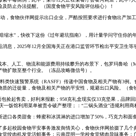
险及防止办法提醒。（国度食物平安风险评估核心）！
动，食物伙伴网提示出口企业，严酷按照要求进行食物出产加工
暗缩水”，快收下这份《过年避坑指南》，用计量学问守住你的年
消息，2025年12月全国海关正在港口监管环节检出平安卫生等
工、物流和能源费用持续攀升的布景下，包罗玛鲁哈（Maruha N
产物扩散至整个行业。（冻品攻略微信号）。
料类快速预警系统（RASFF）传递中国食物及相关产物有3例
物质的迁徙量，食物及相关产物的平安性，规避出口风险。（食
地面包捡起售卖，好利来报歉；958克礼盒现实仅33克坚果，品
；沉庆一饭馆利用菜单被责令破产整理；：“二锅头酒业”违规利用
口各类甜食：蜂蜜和冰淇淋的进口增加了50%，巧克力和面食
了多起校园食物平安事务激发舆情关心，食物伙伴网拾掇了几个
食堂绞肉机发觉活蛆事务；云南昆明一学校食堂猪肉异味事务；广