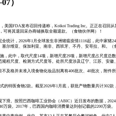
07）
国FDA发布召回传递称，Koikoi Trading Inc。正正
物，可将其退回采办商铺换取全额退款。（食物伙伴网）！
，2026年1月全球发生非洲猪瘟疫情1116起，此中家猪24
、塞尔维亚、保加利亚、南非、西班牙、不丹、安哥拉、和。（
，此中，取代尺度14项，新增尺度29项，新增尺度占尺度总数的6
规范规程尺度、检测方式尺度等。处所尺度涉及辽宁、江苏、安
目不及格并未准入境食物化妆品别离有406批次、40批次，附
的特医食物2款。截至2026年1月底，获批产物数量共计302
按照巴西咖啡工业协会（ABIC）近日发布的数据，2024年1
年的2140万袋。2017年，巴西国内咖啡消费量达到创记载的2200万
中毒病例，此中，某市12人正在某餐厅会餐河鲀鱼，此中7人食