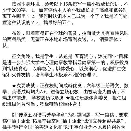
按照本身环境，参考以下16条撰写一篇小我成长演讲，不
少于2000字。 1、如何评估本人的小我成长史？高峰和低谷别
离正在哪里？ 2、我何时认识本人已成为一个了？我是若何处
置这种认识的？ 3、我最好的五个。
布景，跟着西餐正在全球的普及，拉面做为具有奇特风味
的西餐品类，无望正在本地市场遭到欢送。2。 消费群体：
从。
征文角逐，我是学生，从题是“五育润心，沐光同业”目标
是进一步加强大学生心理健康教育指导健康第一的，积极投身
到“以德育心，以聪慧心，以体强心，以美润心，促进师生交
谊和火伴友情，培育学生积极乐不雅的心理？。
★次要成就：正在校期间成就优良，六年级上册语文、数
学、英语成就均为A+。进修立场积极，由被动变为自动，不
竭逃求前进。 学校履历取职务 ★担任班级体育委员，担任组
织班级体育勾当，积极鞭策校园体育！
以“传承五四谱写芳华华章”为标题问题，写一篇稿，要求
稿中插手企业“拓展幸福空间”插手企业“诚信立异超越共赢”，
插手“道行全国”的善道文化和“以干事创业为本以履约创效为