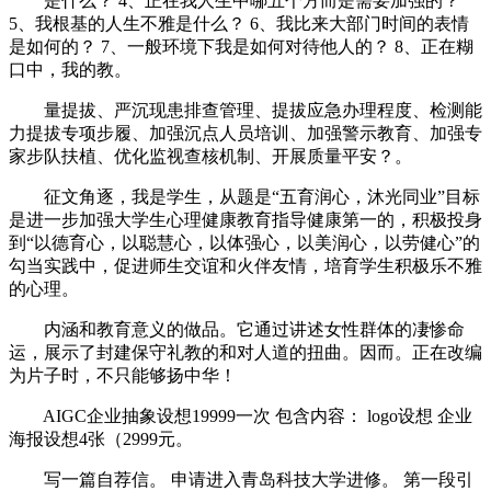
是什么？ 4、正在我人生中哪五个方而是需要加强的？
5、我根基的人生不雅是什么？ 6、我比来大部门时间的表情
是如何的？ 7、一般环境下我是如何对待他人的？ 8、正在糊
口中，我的教。
量提拔、严沉现患排查管理、提拔应急办理程度、检测能
力提拔专项步履、加强沉点人员培训、加强警示教育、加强专
家步队扶植、优化监视查核机制、开展质量平安？。
征文角逐，我是学生，从题是“五育润心，沐光同业”目标
是进一步加强大学生心理健康教育指导健康第一的，积极投身
到“以德育心，以聪慧心，以体强心，以美润心，以劳健心”的
勾当实践中，促进师生交谊和火伴友情，培育学生积极乐不雅
的心理。
内涵和教育意义的做品。它通过讲述女性群体的凄惨命
运，展示了封建保守礼教的和对人道的扭曲。因而。正在改编
为片子时，不只能够扬中华！
AIGC企业抽象设想19999一次 包含内容： logo设想 企业
海报设想4张（2999元。
写一篇自荐信。 申请进入青岛科技大学进修。 第一段引