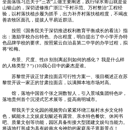
全面落练习总关于“三农”工做主要阐述，践行绿水青山就是金
山银山的，深切进修推广浙江“千村示范、万村整治”工程经
验，以村落扶植步履为抓手，出力补齐村落扶植程度，不竭改
善农牧区面孔，提拔人平易近群活。
按照《国务院关于深切推进权利教育平衡成长的看法》指
出：激励学校办出特色、办出程度，明白提出了中小学开办特
色品牌学校的要求。按照紫云自治县第二中学的办学过程，拟
将“松梅。
布景、尺度、性(8 别别离起到如何的感化？ 我是什么样
的人格类型？“) (10)我心目中的豪杰是谁。
苏黎世开设正甘肃拉面店可行性方案一、项目概述正在苏
黎世开设一家正的甘肃拉面店，以满脚本地市场对高。
馆，落地中国首个张之洞数智人，引入景域集团特色IP，
落地贵州首个沉浸式艺术展等，提高南明城市。
帮我关于文化园的视频旁白紧紧环绕三板村水乡文化特
色，赋能水上文娱皮划艇还有露营、亲水特色餐饮、休闲书
吧、质量文创等功能，园区具备衔接大型团建文娱勾当能力。
将该地打形成为具有岭南水乡神韵的家庭亲子逛新景点！