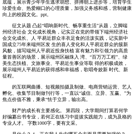
底蕴，展示青少年学生逃求胡想、拼搏朝上进步等，培育学生
珍爱生命、热爱糊口的心理质量，加强义务感和感，营制健康
向上的校园文化。ppt。
征文从题 凸起“唱响新时代、畅享重生活”从题，立脚端
州经济社会 文化成长视角，记实正在党的带领下端州经济社
会文化成长、人 平易近群众丰衣足食的活泼实践，记实新中
国成立75年来端州区发 生的喜人变化和人平易近群众的簇新
风貌，描写端州人平易近投身扶植 富有魅力和引领力的高质
量首善区的场景，展示端州区融珠入 湾、“百万万工程”、绿
美生态扶植、文旅事业、平易近生事业等取 得的积极成效，
展示端州人平易近的获得感和幸福感，歌唱夸姣新 时代、新
征程。
的互联网曲播、短视频拍摄及制做、电商营销运营、艺人
孵化、收集节目制做刊行等，一直以“诚信、立异、互赢、”为
焦点价值不雅，秉承“怯于立异，输出高。
财产的成长有主要感化。 第四段，大学期间打算若何学
好编纂出书专业，若何正在练习中提拔实践能力，成为及格的
专业人才。 字数1000字，要有文采。