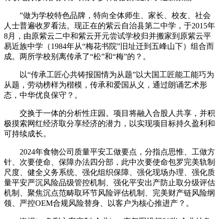
”做为学校特色品牌，特向全体师生、家长、校友、社会
人士普遍收罗看法。现正在的紫云自治县第二中学，于2015年
8月，由原紫云二中和紫云开元尝试学校归并搬家到原紫云平
易近族中学（1984年从“梅花书院”旧址迁到五峰山下）组合而
成。两所学校别离传承了“松”和“梅”的？。
以“传承工匠心共铸报国情为从题”以大国工匠能工能巧为
从题，劳动榜样为楷模，传承和爱国从义，通过朗诵艺术形
态，中华优良保守？。
交换于一体的分析性庄园。项目将融入合股人共享，并积
极摸索网红经济取分享经济的潜力，以实现项目标持久盈利和
可持续成长。
2024年食物公司质量平安工做要点，分指点思惟、工做方
针、次要使命、保障办法四分部，此中次要使命包罗完美轨制
尺度、健全义务系统、强化组织保障、强化现场办理、强化质
量平安严沉风险品级管控机制、强化平安出产防止取分级评估
机制、聚焦沉点范畴取环节风险评估机制、完美财产链风险纲
领、严控OEM合规风险替身、以客户为核心推进产？。