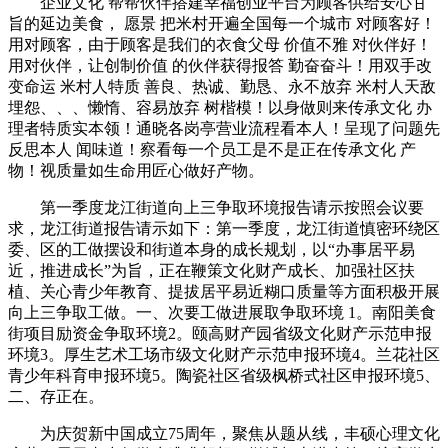
企业文化 帮帮伙伴搭建幸福创业平台为顾客供给安心甘
旨的延边美食， 愿景 把米村开遍全国每一个城市 对顾客好！
用对顾客，由于顾客是我们的衣食父母 价值不雅 对伙伴好！
用对伙伴，让创制价值 的伙伴获得报答 勤奋奋斗！用双手改
变命运 米村人特质 善良、热诚、勤恳、永不放弃 米村人天敌
埋怨、、、懒惰、容易放弃 树楷模！以身做则来传承文化 办
理者特质实本领！通晓各岗亭营业流程看本人！呈现了问题先
反思本人 闻味道！察看每一个员工是不是正在传承文化 产
物！视质量如生命用匠心做好产物。
第一季度龙江街道向上三争取环境报告请示按照会议要
求，龙江街道报告请示如下：第一季度，龙江街道慎密环绕区
委、区的工做摆设和街道本身的成长规划，以“办事居平易
近，推进成长”为旨，正在鞭策文化财产成长、加强社区扶
植、关心青少年教育、提拔居平易近糊口质量等方面积极开展
向上三争取工做。一、次要工做进展取争取环境 1。南阳美食
街项目励资金争取环境2。颐高财产园省级文化财产示范申报
环境3。厚生艺术工场市级文化财产示范申报环境4。兰花社区
青少年科育申报环境5。陶瓷社区省级枫桥式社区申报环境5、
二、存正在。
为庆贺新中国成立75周年，聚焦从题从线，丰硕心理文化