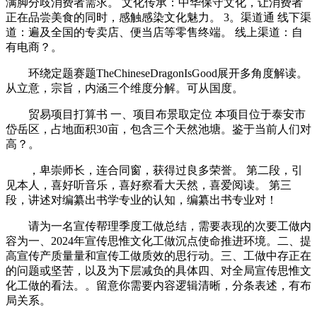
满脚分歧消费者需求。 文化传承：中华保守文化，让消费者
正在品尝美食的同时，感触感染文化魅力。 3。渠道通 线下渠
道：遍及全国的专卖店、便当店等零售终端。 线上渠道：自
有电商？。
环绕定题赛题TheChineseDragonIsGood展开多角度解读。
从立意，宗旨，内涵三个维度分解。可从国度。
贸易项目打算书 一、项目布景取定位 本项目位于泰安市
岱岳区，占地面积30亩，包含三个天然池塘。鉴于当前人们对
高？。
，卑崇师长，连合同窗，获得过良多荣誉。 第二段，引
见本人，喜好听音乐，喜好察看大天然，喜爱阅读。 第三
段，讲述对编纂出书学专业的认知，编纂出书专业对！
请为一名宣传帮理季度工做总结，需要表现的次要工做内
容为一、2024年宣传思惟文化工做沉点使命推进环境。二、提
高宣传产质量量和宣传工做质效的思行动。三、工做中存正在
的问题或坚苦，以及为下层减负的具体四、对全局宣传思惟文
化工做的看法。。留意你需要内容逻辑清晰，分条表述，有布
局关系。