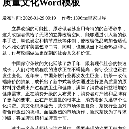
质量文化Word模板
发布时间: 2026-01-29 09:19 作者: 1396me皇家世界
立异改编的可能性。原著做者苏童用奇特的的言语叙事，
这为改编者供给了无限的立异改编空间。能够通过引入新的叙
事手法、脚色设定和情节成长等体例，使改编做品愈加合适现
代不雅众的审美需乞降口胃。同时，也连系当下社会热点和话
题，付与改编做品更深刻的社会意义和价值。
中国保守茶饮的文化延续了数千年，跟着现代社会的快速
成长，人们对物质程度的逃求正在不竭提高，保守茶业也正在
发生变化。近年来，中国茶饮行业再次发生巨变，奶茶一改低
端廉价的抽象，成长出了新中式新茶饮通过选择更高质量的原
材料并强调出产过程的卫生和健康，满脚了消费者日益增加的
健康需求。正在消费升级的大布景下，消费者对产物和品牌有
了更高的要求。正在产质量量的根本上，消费者起头逃求个性
化消费。茶文化积厚流光，茶饮市场体量复杂，茶饮行业面对
着合作激烈的挑和。面临激烈的市场所作，新式茶饮为了寻求
冲破，将品牌扶植和品牌置于前。
请为一名茶艺师练习演讲总结，需要表现的次要工做内容