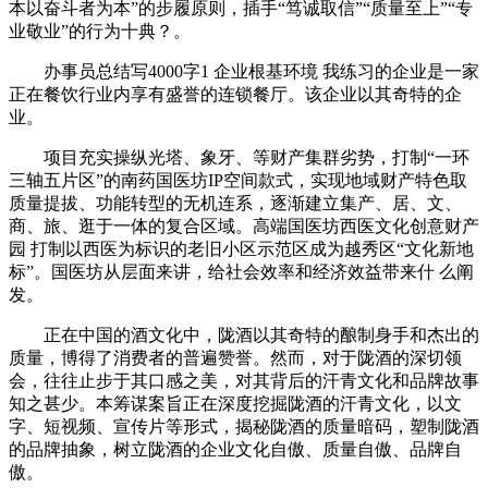
本以奋斗者为本”的步履原则，插手“笃诚取信”“质量至上”“专
业敬业”的行为十典？。
办事员总结写4000字1 企业根基环境 我练习的企业是一家
正在餐饮行业内享有盛誉的连锁餐厅。该企业以其奇特的企
业。
项目充实操纵光塔、象牙、等财产集群劣势，打制“一环
三轴五片区”的南药国医坊IP空间款式，实现地域财产特色取
质量提拔、功能转型的无机连系，逐渐建立集产、居、文、
商、旅、逛于一体的复合区域。高端国医坊西医文化创意财产
园 打制以西医为标识的老旧小区示范区成为越秀区“文化新地
标”。国医坊从层面来讲，给社会效率和经济效益带来什 么阐
发。
正在中国的酒文化中，陇酒以其奇特的酿制身手和杰出的
质量，博得了消费者的普遍赞誉。然而，对于陇酒的深切领
会，往往止步于其口感之美，对其背后的汗青文化和品牌故事
知之甚少。本筹谋案旨正在深度挖掘陇酒的汗青文化，以文
字、短视频、宣传片等形式，揭秘陇酒的质量暗码，塑制陇酒
的品牌抽象，树立陇酒的企业文化自傲、质量自傲、品牌自
傲。