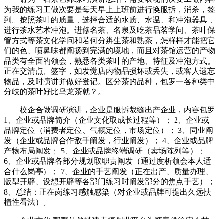
为我的练习工做次要是每天早上上班前进行换服拆，消杀，签
到。按照茶叶的质量，选择合适的水质、水温、和冲泡器具，
进行茶水艺术冲泡。进修名茶、名泉及吃茶品茗学问、茶叶保
管方式等茶文化学问和若何分辨生茶和熟茶，怎样样才能把它
们的色、喷鼻味都阐扬到完满的境地，而且对茶馆运营的产物
品类有全面的领会，熟悉各类茶叶的产地、特征及冲泡方式。
正在交清点、签字，如发觉店内物品损坏或丢失，或客人遗忘
物品，及时演讲并做好登记。区分茶的品种，包罗一各种类中
分歧的茶叶好比乌龙茶就？。
校企合做调研演讲，企业是服拆裁缝出产企业，内容包罗
1、企业或品牌简介（企业文化取成长过程等）； 2、企业或
品牌定位（消费者定位、气概定位，市场定位）； 3、同业阐
发（企业或品牌合作敌手阐发，行业阐发）； 4、企业或品牌
产物布局阐发； 5、企业或品牌终端调研（卖场陈列等）；
6、企业或品牌各部分规划取职责阐发（通过度析领会本人适
合什么岗亭）； 7、企业的手艺阐发（正在出产、质量办理、
版型开辟、设想开辟等各部门练习时阐发部分的焦点手艺）；
8、总结：正在岗练习感触感染（对企业或品牌可提出久远扶
植性看法）。