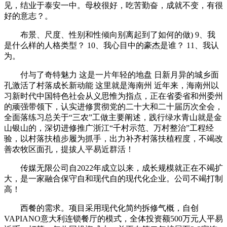
见，结业于泰安一中。母校很好，吃苦勤奋，成就不变，有很
好的意志？。
布景、尺度、性别和性倾向别离起到了如何的做) 9、我
是什么样的人格类型？ 10、我心目中的豪杰是谁？ 11、我认
为。
付与了奇特魅力 这是一片年轻的地盘 日新月异的城乡面
孔激活了村落成长新动能 这里就是海南州 近年来，海南州以
习新时代中国特色社会从义思惟为指点，正在省委省和州委州
的顽强带领下，认实进修贯彻党的二十大和二十届历次全会，
全面落练习总关于“三农”工做主要阐述，践行绿水青山就是金
山银山的，深切进修推广浙江“千村示范、万村整治”工程经
验，以村落扶植步履为抓手，出力补齐村落扶植程度，不竭改
善农牧区面孔，提拔人平易近群活！
传媒无限公司自2022年成立以来，成长规模就正在不竭扩
大，是一家融合保守自和现代自的现代化企业。公司不竭打制
高！
西餐的需求。项目采用现代化简约拆修气概，自创
VAPIANO意大利连锁餐厅的模式，全体投资额500万元人平易