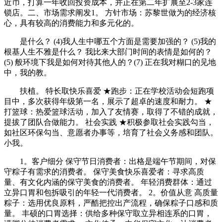
近币，打算一年收回投资成本，并正在第二年扩展至2-3家连
锁店。二、市场需求阐发1。 方针市场：苏黎世做为的经济核
心，具有较高的消费能力和多元化的。
是什么？ (4)我人生中哪五个方面是需要加强的？ (5)我的
根基人生不雅是什么？ 我比来大部门时间的表情是如何的？
(5) 般环境下我是如何对待其他人的？(7) 正在我对糊口的见地
中，我的教。
扶植。 特长取快乐喜爱 ★跑步：正在学校活动会短跑项
目中，多次获得年级第一名，展示了超卓的速度和耐力。 ★
打篮球：热爱篮球活动，加入了友情赛，取得了不错的成就，
提拔了团队合做能力。 社会实践 ★积极参取社会实践勾当，
如社区环保勾当、意愿者办事等，培育了社会义务感和团队。
小我。
1。客户细分 保守节日消费者：出格是端午节期间，对保
守粽子有需求的消费者。 保守美食快乐喜爱者：寻求高质
量、有文化内涵的保守美食的消费者。 年轻消费群体：通过
立异口胃和包拆吸引的年轻一代消费者。 2。价值从意 高质量
粽子：选用优良原料，严酷把控出产流程，确保粽子口感和质
量。 丰硕的口胃选择：供给多种保守取立异相连系的口胃，