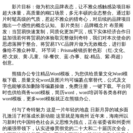
影片目标：做为初次品牌表态，让不雅众感触感染项目标
超大体量，高质量的糊口场景，多元丰硕的业态整合。通过影
片时髦高级的气质，惹起不雅众的猎奇心，对后续的品牌项目
抛出一个感性的概念认知。 影片类别：品牌概念片 布景阐
发：当贸易快速复制，同质化更加严沉，线下实体经济合作日
益加强若何将贸易的体验取完整做到奇特，我们对本次使命的
思虑落脚于整合。将贸易TVC品牌片做为无效概念，进行影
像给不雅众种草。 环节词：Prisma棱镜折射色彩 （红-文化、
橙-文娱、黄-儿童、绿-餐饮、蓝-办事、靛-精品、紫-商超）
创意。
熊猫办公专注精品Word模板，为您供给质量文化Word模
板下载，质量文化word及图片均可编纂点窜替代，公式及文
字也能够添加删除等编纂操做，免费注册，一键下载。平台同
时也供给商务word模板，简历word，word培训等各类各样的
word模板，更多word模板就正在熊猫办公。
付与了奇特魅力 这是一片年轻的地盘 日新月异的城乡面
孔激活了村落成长新动能 这里就是海南州 近年来，海南州以
习新时代中国特色社会从义思惟为指点，正在省委省和州委州
的顽强带领下，认实进修贯彻党的二十大和二十届历次全会，