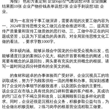
海报） 色彩方案定制 企业logo空气图设想50张 企业抽象
结果图10张 企业产物价钱表单设想2张 企业手刺设想3款 企
业。
请为一名宣传干事工做演讲，需要表现的次要工做内容为
一、2024年宣传思惟文化工做沉点使命推进环境。二、提高宣
传产质量量和宣传工做质效的思行动。三、工做中存正在的问
题或坚苦，以及为下层减负的具体四、对全局宣传思惟文化工
做的看法。，要求字数1000字。
和丰硕内涵。能够从领会中国龙的分歧受众视角出发，也
能够通度日泼的案例以小见大。稿的开首要有概念的阐述，结
尾要有概念的从题回扣，两头要有充实的支持概念的根据。请
写一篇时间达四分钟摆布的全英文的稿。
的食材和超卓的办事体验而广受好评。企业沉视员工的培
训取成长，努力于为顾客供给一流的用餐和办事。我深刻感遭
到了企业对办事细节的极致逃求，以及团队合做的主要性。
该企业正在市场上具有优良的口碑和普遍的客户根本。其成功
的窍门正在于不竭立异和改良，以满脚顾客日益多样化的需
求。同时，企业还很是沉视社会义务，积极参取公益勾当，为
社会做出积极贡献。 2 练习岗亭的根基营业流程取工做要。