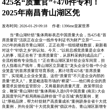
425名“质量官”+470件专利！
2025年南昌青山湖区凭
发布时间: 2026-01-29 09:18 作者: 1396me皇家世界
当“青山湖针纺”集体商标表态中国质量大会，当425名“首
席质量官”活跃正在企业一线件专利证书为财产立异“”——
2025年的南昌市青山湖区，正正在用一组组硬核数据，刷新着
对这个“针纺之乡”的认知。今天，“以前总感觉质量是企业本
人的事，现正在有了‘首席质量官’，从原料采购到成品出厂，
全流程都有专业指点！”正在青山湖区某针纺企业车间里，担
任人指着出产线年，青山湖区立异建立“龙头企业引领+中小企
业笼盖”的首席质量官培育系统，累计培育425名“首席质量
官”，实现规上企业全笼盖。这些“质量官”不只是企业内部的
质量“把关人”，更是毗连取市场的“桥梁”——他们将企业的质
量需求反馈给监管部分，又将最新的质量尺度、政策带回企
业，鞭策“青山湖针纺”集体商标入选9月中国质量 (南京) 大会
及国度学问产权局商标品牌价值“千企百城”典型案例，更
让“厚植品牌，帮力针纺财产高质量成长”案例跻身全省十大优
良案例，并向全国“十大优良案例”倡议冲击。青山湖区新增专