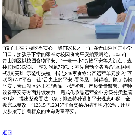
“孩子正在学校吃得安心，我们家长才！”正在青山湖区某小学
门口，接孩子下学的家长对校园食物平安拍案叫绝。2025年，
青山湖区以校园食物平安、“一老一小”食物平安等为沉点，查
抄校园556家次，整改问题778项；率先启动全省首条“互联网
+明厨亮灶”示范街扶植，指点846家食物出产运营单元接入“互
联网+AI”平台，让“舌尖上的平安”看得见、摸得着。除了食物
平安，青山湖区还正在“两品一械”监管、产质量量监管、特种
设备平安等方面持续发力：完成化妆品运营企业分级分类监管
671家，提出整改看法23条；排查特种设备平安现患43起，全
数完成整改；“12315”“12345”平台赞扬办结率均超92%，用现
实步履守护着群众的生命财富平安。
返回