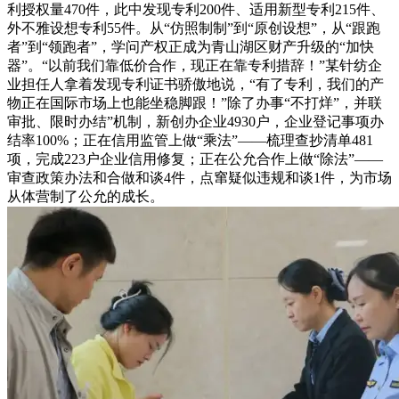
利授权量470件，此中发现专利200件、适用新型专利215件、
外不雅设想专利55件。从“仿照制制”到“原创设想”，从“跟跑
者”到“领跑者”，学问产权正成为青山湖区财产升级的“加快
器”。“以前我们靠低价合作，现正在靠专利措辞！”某针纺企
业担任人拿着发现专利证书骄傲地说，“有了专利，我们的产
物正在国际市场上也能坐稳脚跟！”除了办事“不打烊”，并联
审批、限时办结”机制，新创办企业4930户，企业登记事项办
结率100%；正在信用监管上做“乘法”——梳理查抄清单481
项，完成223户企业信用修复；正在公允合作上做“除法”——
审查政策办法和合做和谈4件，点窜疑似违规和谈1件，为市场
从体营制了公允的成长。