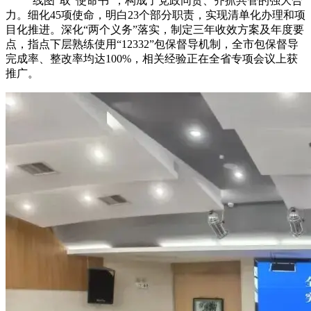
“线图”取“使命书”，构成了党政同责、齐抓共管的强大合
力。细化45项使命，明白23个部分职责，实现清单化办理和项
目化推进。深化“两个义务”落实，制定三年收效方案及年度要
点，指点下层熟练使用“12332”包保督导机制，全市包保督导
完成率、整改率均达100%，相关经验正在全省专项会议上获
推广。