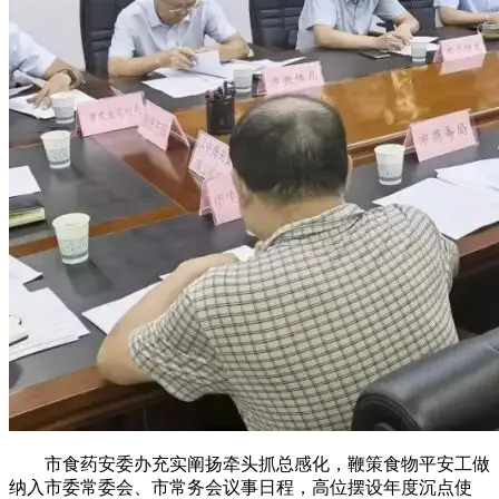
市食药安委办充实阐扬牵头抓总感化，鞭策食物平安工做
纳入市委常委会、市常务会议事日程，高位摆设年度沉点使