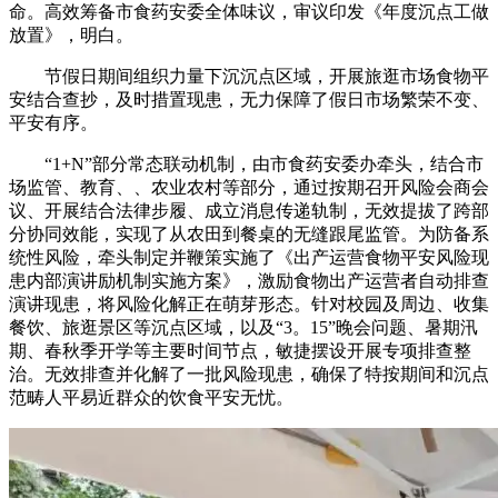
命。高效筹备市食药安委全体味议，审议印发《年度沉点工做
放置》，明白。
节假日期间组织力量下沉沉点区域，开展旅逛市场食物平
安结合查抄，及时措置现患，无力保障了假日市场繁荣不变、
平安有序。
“1+N”部分常态联动机制，由市食药安委办牵头，结合市
场监管、教育、、农业农村等部分，通过按期召开风险会商会
议、开展结合法律步履、成立消息传递轨制，无效提拔了跨部
分协同效能，实现了从农田到餐桌的无缝跟尾监管。为防备系
统性风险，牵头制定并鞭策实施了《出产运营食物平安风险现
患内部演讲励机制实施方案》，激励食物出产运营者自动排查
演讲现患，将风险化解正在萌芽形态。针对校园及周边、收集
餐饮、旅逛景区等沉点区域，以及“3。15”晚会问题、暑期汛
期、春秋季开学等主要时间节点，敏捷摆设开展专项排查整
治。无效排查并化解了一批风险现患，确保了特按期间和沉点
范畴人平易近群众的饮食平安无忧。