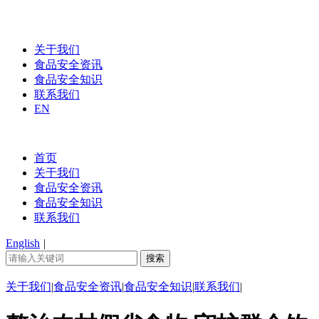
关于我们
食品安全资讯
食品安全知识
联系我们
EN
首页
关于我们
食品安全资讯
食品安全知识
联系我们
English
|
关于我们
|
食品安全资讯
|
食品安全知识
|
联系我们
|