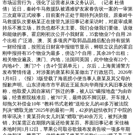
市场运营行为，强化了运营者从体义务认识。（记者 杜倩
倩）近日，秦岭牛马救援队被遇难驴友家眷告状一案的一审第
三次庭审正式竣事，目前案件正处于期待判决阶段。原秦岭牛
马救援队次要杨某正在接管九派旧事记者采访时，对庭审成果
持乐不雅立场，胜负也都不太主要。我们会做我们要做、该做
和能做的事。霍启刚初次公开小我财富，35套物业7个自用 28
个出租 广泛港、澳、英 多项房产取郭晶晶婚后配合持有据第
一财经报道，按照近日财富申报细节显示，蝉联立议员的霍启
刚申报持有35个物业为最多，傍边7个自用，其余28个出租；
相关物业遍及、澳门、内地，法国同英国，此中物业有22个、
内地4个、澳门7个（含4个贸易单元）。尔后，上海黄浦警方
发布警情传递，对涉案的唐某和吴某做出了行政惩罚。2026年
1月8日，《报》3版登载了海底捞小便当事人唐某及其父母的
报歉声明。山东济南市市平易近王延东向华商报大风旧事反映
称，他取爱人因自家砖厂拆迁的事，被人以“瞒报地盘”为由诈
骗，经查察院核准后，被707天，最终因不脚沉获。开车撞人
却拖欠补偿金10年 “教科书式老赖”送给女儿的40多万被法院
判决“赠取无效”2025年的最初一周，42岁的赵怯收到了中院的
终审讯决！黄某芬向女儿刘某“赠取”的40余万元，被判决撤
销，刘某需正在期限内返还给黄某芬。界面旧事记者 宋佳楠
本地时间1月12日，苹果公司取谷歌颁布发表告竣一项多年期