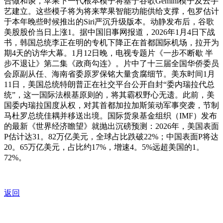
合做和谈，苹果下一代根本模子将基于谷歌Gemini模子及云手
艺建立。这些模子将为将来苹果智能功能供给支撑，包罗估计
于本年晚些时候推出的Siri严沉升级版本。动静发布后，谷歌
美股股价当日上涨1。据中国旧事网报道，2026年1月4日下战
书，韩国总统李正在明的专机下降正在首都国际机场，拉开为
期4天的访华大幕。1月12日晚，电视专题片《一步不断歇 半
步不退让》第二集《政商勾连》。片中了十三届全国华侨委员
会原副从任、海南省委原罗保铭大量贪腐细节。美东时间1月
11日，美国总统特朗普正在社交平台公开自封“委内瑞拉代总
统”，这一国际法根基原则的，将其霸权野心无遗。此前，美
国委内瑞拉国度从权，对其首都加拉加斯策动军事突袭，节制
马杜罗总统佳耦并移送出境。国际货泉基金组织（IMF）发布
的最新《世界经济瞻望》就抛出沉磅预测：2026年，美国表面
P估计达31。82万亿美元，全球占比跌破22%；中国表面P将达
20。65万亿美元，占比约17%，增速4。5%远超美国的1。
72%。
返回